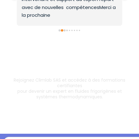
avec de nouvelles  compétencesMerci a 
la prochaine
Inscrivez-vous dès aujourd’hui !
& boostez votre carrière
Rejoignez Climlab SAS et accédez à des formations
certifiantes
pour devenir un expert en fluides frigorigènes et
systèmes thermodynamiques.
Les formations