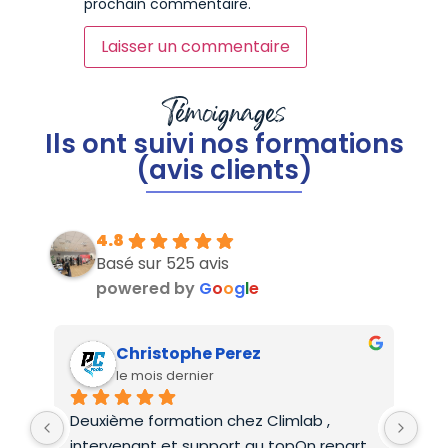
prochain commentaire.
Témoignages
Ils ont suivi nos formations
(avis clients)
4.8
Basé sur 525 avis
powered by
G
o
o
g
l
e
Christophe Perez
le mois dernier
Deuxième formation chez Climlab , 
For
intervenant et support au topOn repart 
co