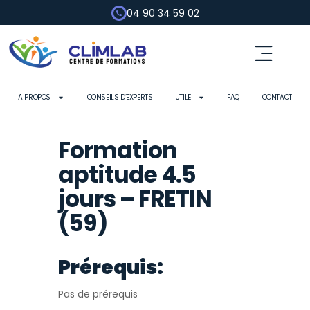
04 90 34 59 02
A PROPOS
CONSEILS D’EXPERTS
UTILE
FAQ
CONTACT
Formation
aptitude 4.5
jours – FRETIN
(59)
Prérequis:
Pas de prérequis