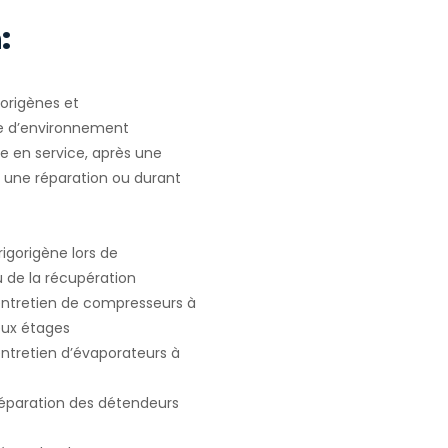
:
gorigènes et
e d’environnement
e en service, après une
u une réparation ou durant
igorigène lors de
ou de la récupération
 entretien de compresseurs à
deux étages
entretien d’évaporateurs à
 réparation des détendeurs