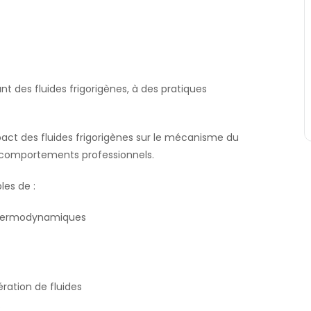
t des fluides frigorigènes, à des pratiques
pact des fluides frigorigènes sur le mécanisme du
 comportements professionnels.
les de :
s thermodynamiques
ration de fluides
.