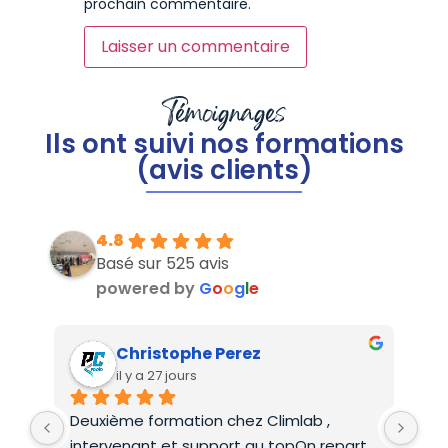
prochain commentaire.
Témoignages
Ils ont suivi nos formations
(avis clients)
4.8
Basé sur 525 avis
powered by
G
o
o
g
l
e
Christophe Perez
il y a 27 jours
Deuxième formation chez Climlab , 
For
intervenant et support au topOn repart 
co