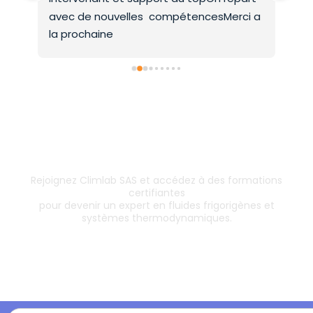
avec de nouvelles  compétencesMerci a 
la prochaine
Inscrivez-vous dès aujourd’hui !
& boostez votre carrière
Rejoignez Climlab SAS et accédez à des formations
certifiantes
pour devenir un expert en fluides frigorigènes et
systèmes thermodynamiques.
Les formations