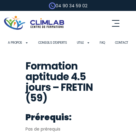
04 90 34 59 02
A PROPOS
CONSEILS D’EXPERTS
UTILE
FAQ
CONTACT
Formation
aptitude 4.5
jours – FRETIN
(59)
Prérequis:
Pas de prérequis