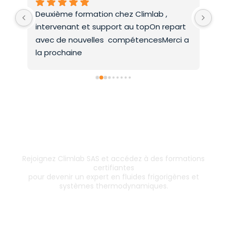
Deuxième formation chez Climlab , 
For
intervenant et support au topOn repart 
co
avec de nouvelles  compétencesMerci a 
la prochaine
Inscrivez-vous dès aujourd’hui !
& boostez votre carrière
Rejoignez Climlab SAS et accédez à des formations
certifiantes
pour devenir un expert en fluides frigorigènes et
systèmes thermodynamiques.
Les formations