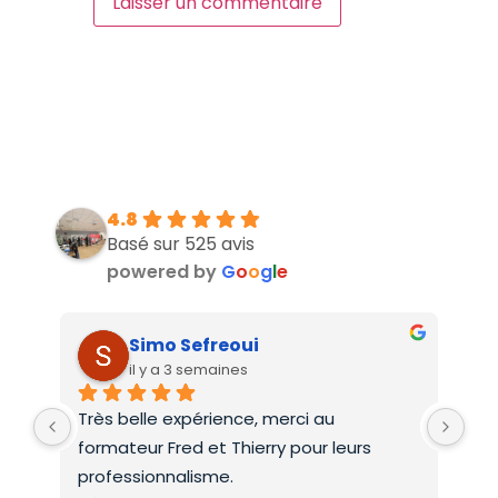
4.8
Basé sur 525 avis
powered by
G
o
o
g
l
e
Simo Sefreoui
il y a 3 semaines
Très belle expérience, merci au 
Deu
formateur Fred et Thierry pour leurs 
int
professionnalisme.
On 