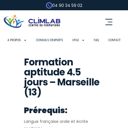
04 90 34 59 02
Fluides frigorigènes
Pompe à chaleur
Habilitation électrique
Contrôle d’outils
A PROPOS
CONSEILS D’EXPERTS
UTILE
FAQ
CONTACT
Formation
aptitude 4.5
jours – Marseille
(13)
Prérequis:
Langue française orale et écrite