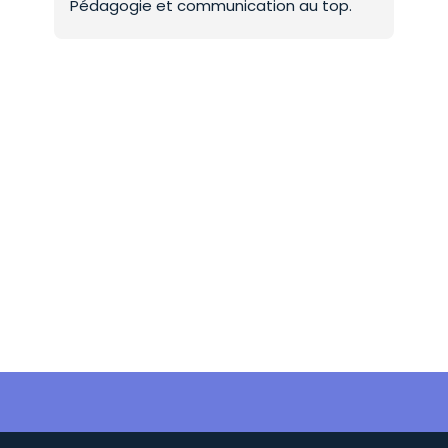
Pédagogie et communication au top.
co
Mer