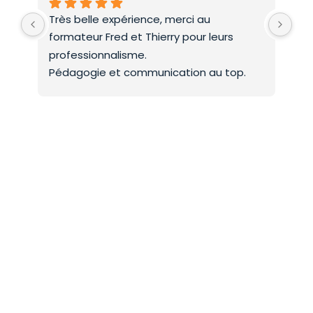
Très belle expérience, merci au 
Deu
formateur Fred et Thierry pour leurs 
int
professionnalisme.
On 
Pédagogie et communication au top.
co
Mer