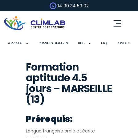
04 90 34 59 02
Fluides frigorigènes
Pompe à chaleur
Habilitation électrique
Contrôle d’outils
A PROPOS
CONSEILS D’EXPERTS
UTILE
FAQ
CONTACT
Formation
aptitude 4.5
jours – MARSEILLE
(13)
Prérequis:
Langue française orale et écrite