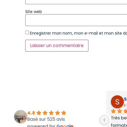
Site web
Enregistrer mon nom, mon e-mail et mon site d
S
i
4.8
Très be
Basé sur 525 avis
formate
powered by
G
o
o
g
l
e