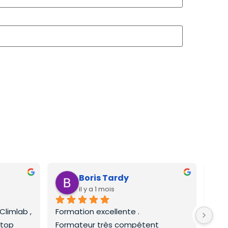
Boris Tardy
il y a 1 mois
limlab , 
Formation excellente .
Form
 top
Formateur très compétent
frig