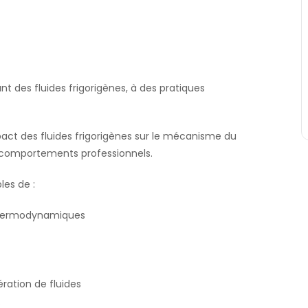
t des fluides frigorigènes, à des pratiques
pact des fluides frigorigènes sur le mécanisme du
 comportements professionnels.
les de :
s thermodynamiques
ration de fluides
.