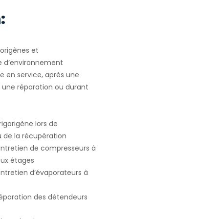
:
gorigènes et
e d’environnement
e en service, après une
u une réparation ou durant
igorigène lors de
ou de la récupération
 entretien de compresseurs à
deux étages
entretien d’évaporateurs à
 réparation des détendeurs