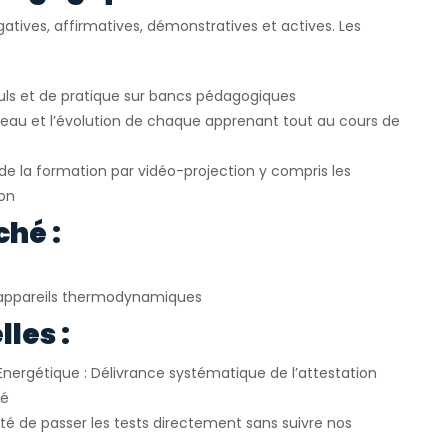
atives, affirmatives, démonstratives et actives. Les
uls et de pratique sur bancs pédagogiques
veau et l’évolution de chaque apprenant tout au cours de
e la formation par vidéo-projection y compris les
ion
ché :
appareils thermodynamiques
les :
Energétique : Délivrance systématique de l’attestation
ié
ité de passer les tests directement sans suivre nos