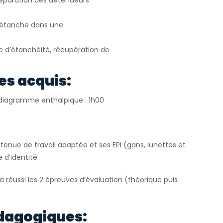
 réparation des détendeurs
e étanche dans une
le d’étanchéité, récupération de
es acquis:
r diagramme enthalpique : 1h00
tenue de travail adaptée et ses EPI (gans, lunettes et
 d’identité.
 a réussi les 2 épreuves d’évaluation (théorique puis
dagogiques: