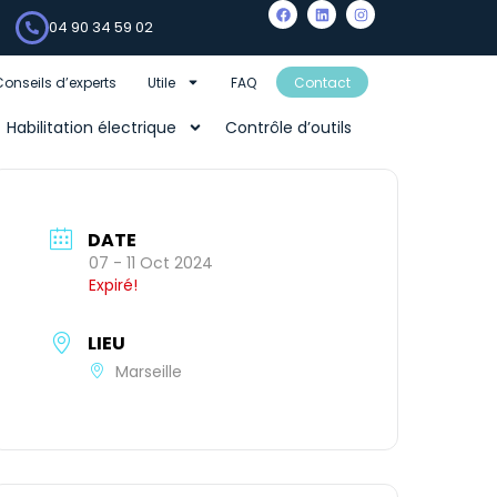
04 90 34 59 02
Conseils d’experts
Utile
FAQ
Contact
Habilitation électrique
Contrôle d’outils
DATE
07 - 11 Oct 2024
Expiré!
LIEU
Marseille