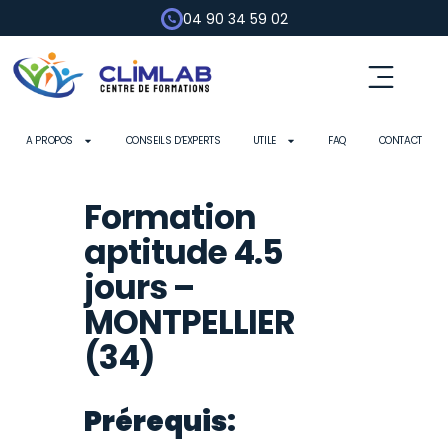
04 90 34 59 02
Fluides frigorigènes
Pompe à chaleur
Habilitation électrique
Contrôle d’outils
A PROPOS
CONSEILS D’EXPERTS
UTILE
FAQ
CONTACT
Formation
aptitude 4.5
jours –
MONTPELLIER
(34)
Prérequis: