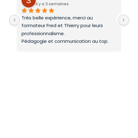
il y a 3 semaines
Très belle expérience, merci au 
Deu
formateur Fred et Thierry pour leurs 
int
professionnalisme.
On 
Pédagogie et communication au top.
co
Mer