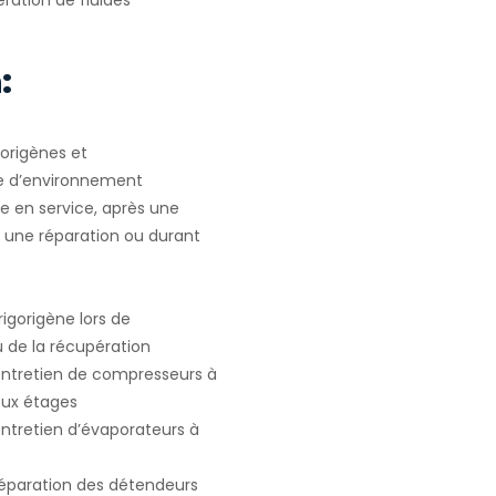
ration de fluides
.
:
gorigènes et
e d’environnement
e en service, après une
u une réparation ou durant
igorigène lors de
ou de la récupération
 entretien de compresseurs à
deux étages
entretien d’évaporateurs à
 réparation des détendeurs