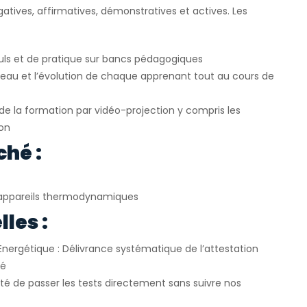
atives, affirmatives, démonstratives et actives. Les
uls et de pratique sur bancs pédagogiques
veau et l’évolution de chaque apprenant tout au cours de
e la formation par vidéo-projection y compris les
ion
ché :
appareils thermodynamiques
les :
Energétique : Délivrance systématique de l’attestation
ié
ité de passer les tests directement sans suivre nos