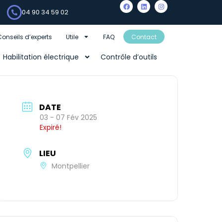
04 90 34 59 02
Conseils d’experts
Utile
FAQ
Contact
Habilitation électrique
Contrôle d’outils
DATE
03 - 07 Fév 2025
Expiré!
LIEU
Montpellier