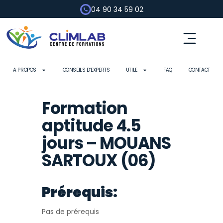
04 90 34 59 02
A PROPOS
CONSEILS D’EXPERTS
UTILE
FAQ
CONTACT
Formation
aptitude 4.5
jours – MOUANS
SARTOUX (06)
Prérequis:
Pas de prérequis