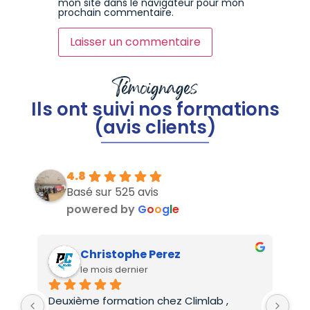
mon site dans le navigateur pour mon
prochain commentaire.
Témoignages
Ils ont suivi nos formations
(avis clients)
4.8
Basé sur 525 avis
powered by
G
o
o
g
l
e
Christophe Perez
le mois dernier
Deuxième formation chez Climlab , 
For