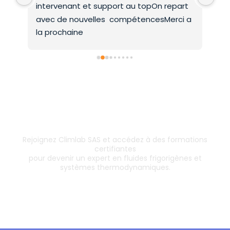
intervenant et support au topOn repart 
co
avec de nouvelles  compétencesMerci a 
la prochaine
Inscrivez-vous dès aujourd’hui !
& boostez votre carrière
Rejoignez Climlab SAS et accédez à des formations
certifiantes
pour devenir un expert en fluides frigorigènes et
systèmes thermodynamiques.
Les formations