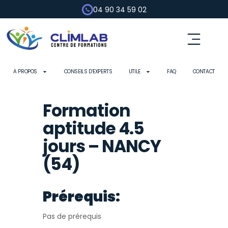
04 90 34 59 02
Fluides frigorigènes
Pompe à chaleur
Habilitation électrique
Contrôle d’outils
A PROPOS
CONSEILS D’EXPERTS
UTILE
FAQ
CONTACT
Formation
aptitude 4.5
jours – NANCY
(54)
Prérequis:
Pas de prérequis