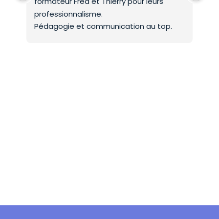
formateur Fred et Thierry pour leurs 
int
professionnalisme.
On 
Pédagogie et communication au top.
co
Mer