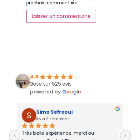
prochain commentaire.
4.8
Basé sur 525 avis
powered by
G
o
o
g
l
e
Simo Sefreoui
il y a 3 semaines
Très belle expérience, merci au 
Deu