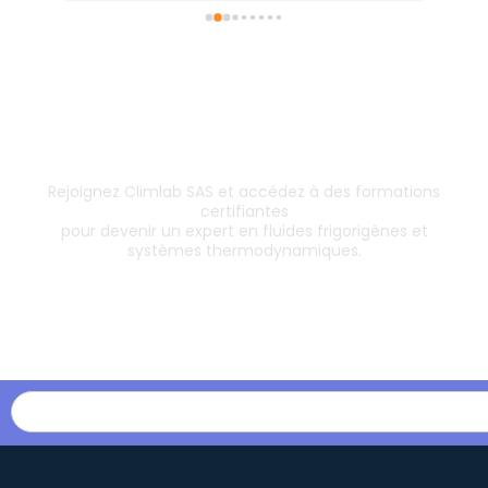
Inscrivez-vous dès aujourd’hui !
& boostez votre carrière
Rejoignez Climlab SAS et accédez à des formations
certifiantes
pour devenir un expert en fluides frigorigènes et
systèmes thermodynamiques.
Les formations