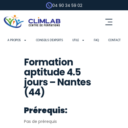
04 90 34 59 02
A PROPOS
CONSEILS D’EXPERTS
UTILE
FAQ
CONTACT
Formation
aptitude 4.5
jours – Nantes
(44)
Prérequis:
Pas de prérequis