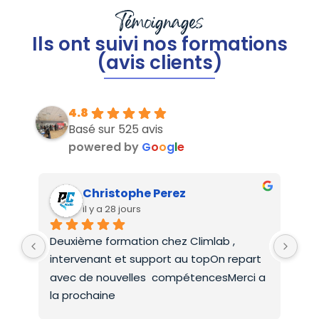
Témoignages
Ils ont suivi nos formations
(avis clients)
4.8
Basé sur 525 avis
powered by
G
o
o
g
l
e
Christophe Perez
il y a 28 jours
Deuxième formation chez Climlab , 
For
intervenant et support au topOn repart 
co
avec de nouvelles  compétencesMerci a 
la prochaine