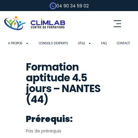
04 90 34 59 02
A PROPOS
CONSEILS D’EXPERTS
UTILE
FAQ
CONTACT
Formation
aptitude 4.5
jours – NANTES
(44)
Prérequis:
Pas de prérequis