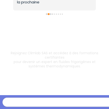
la prochaine
Inscrivez-vous dès aujourd’hui !
& boostez votre carrière
Rejoignez Climlab SAS et accédez à des formations
certifiantes
pour devenir un expert en fluides frigorigènes et
systèmes thermodynamiques.
Les formations