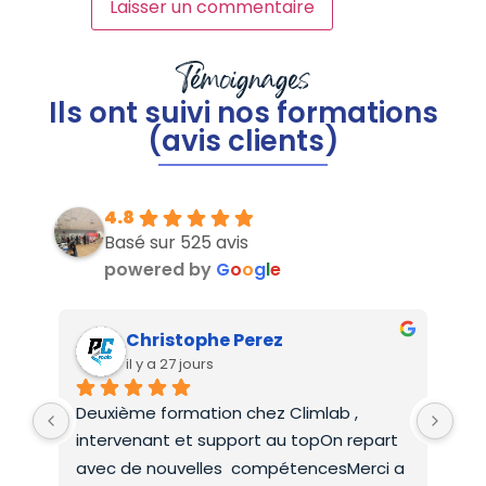
Témoignages
Ils ont suivi nos formations
(avis clients)
4.8
Basé sur 525 avis
powered by
G
o
o
g
l
e
Christophe Perez
il y a 27 jours
Deuxième formation chez Climlab , 
For
intervenant et support au topOn repart 
co
avec de nouvelles  compétencesMerci a 