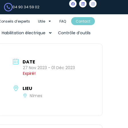
04 90 34 59 02
Conseils d’experts
Utile
FAQ
Contact
Habilitation électrique
Contrôle d’outils
DATE
27 Nov 2023
- 01 Déc 2023
Expiré!
LIEU
Nîmes