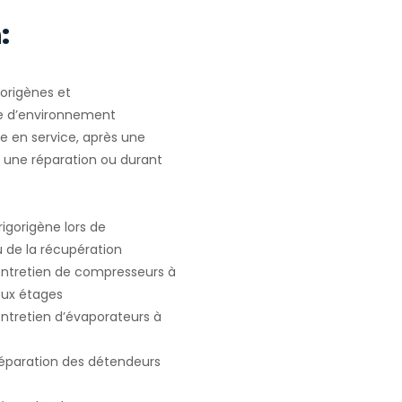
:
gorigènes et
e d’environnement
e en service, après une
u une réparation ou durant
igorigène lors de
ou de la récupération
 entretien de compresseurs à
deux étages
entretien d’évaporateurs à
 réparation des détendeurs