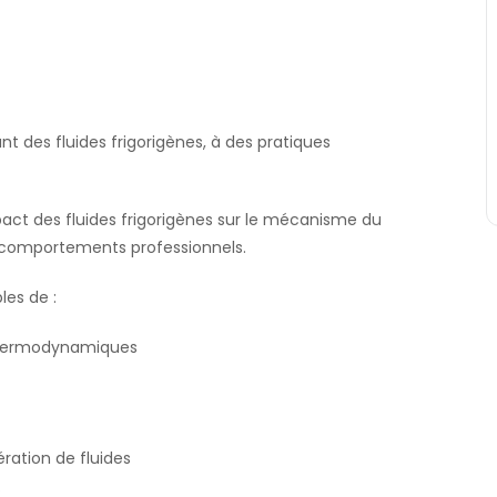
t des fluides frigorigènes, à des pratiques
pact des fluides frigorigènes sur le mécanisme du
 comportements professionnels.
les de :
s thermodynamiques
ration de fluides
.