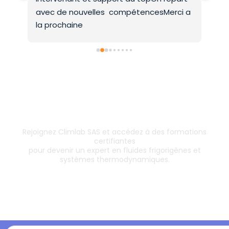
avec de nouvelles  compétencesMerci a 
la prochaine
Inscrivez-vous dès aujourd’hui !
& boostez votre carrière
Rejoignez Climlab SAS et accédez à des formations
certifiantes
pour devenir un expert en fluides frigorigènes et
systèmes thermodynamiques.
Les formations