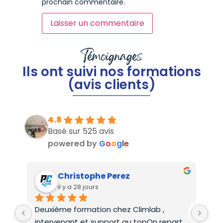
prochain commentaire.
Témoignages
Ils ont suivi nos formations
(avis clients)
4.8
Basé sur 525 avis
powered by
G
o
o
g
l
e
Christophe Perez
il y a 28 jours
Deuxième formation chez Climlab , 
For
intervenant et support au topOn repart 
co