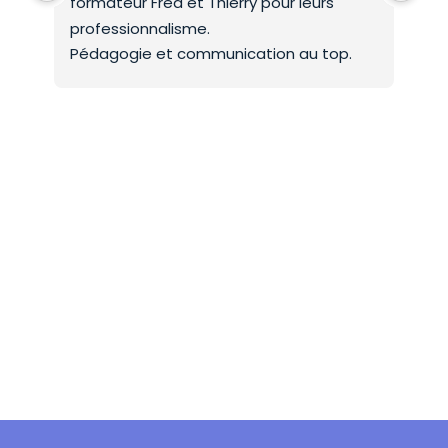
formateur Fred et Thierry pour leurs 
int
professionnalisme.
On 
Pédagogie et communication au top.
co
Mer