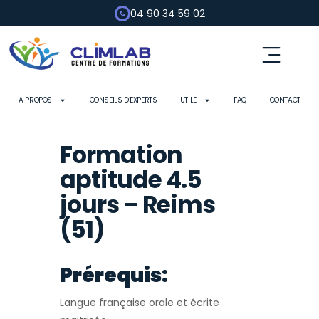
04 90 34 59 02
Fluides frigorigènes
Pompe à chaleur
Habilitation électrique
Contrôle d’outils
A PROPOS
CONSEILS D’EXPERTS
UTILE
FAQ
CONTACT
Formation
aptitude 4.5
jours – Reims
(51)
Prérequis:
Langue française orale et écrite