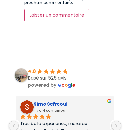
prochain commentaire.
4.8
Basé sur 525 avis
powered by
G
o
o
g
l
e
Simo Sefreoui
il y a 4 semaines
Très belle expérience, merci au 
Deu