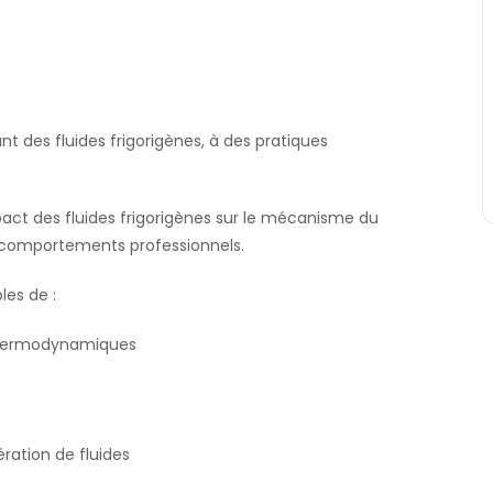
t des fluides frigorigènes, à des pratiques
pact des fluides frigorigènes sur le mécanisme du
 comportements professionnels.
les de :
s thermodynamiques
ration de fluides
.