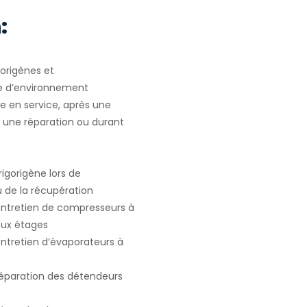
:
gorigènes et
e d’environnement
e en service, après une
u une réparation ou durant
igorigène lors de
ou de la récupération
 entretien de compresseurs à
deux étages
entretien d’évaporateurs à
 réparation des détendeurs