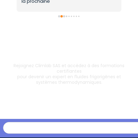
la prochaine
Inscrivez-vous dès aujourd’hui !
& boostez votre carrière
Rejoignez Climlab SAS et accédez à des formations
certifiantes
pour devenir un expert en fluides frigorigènes et
systèmes thermodynamiques.
Les formations