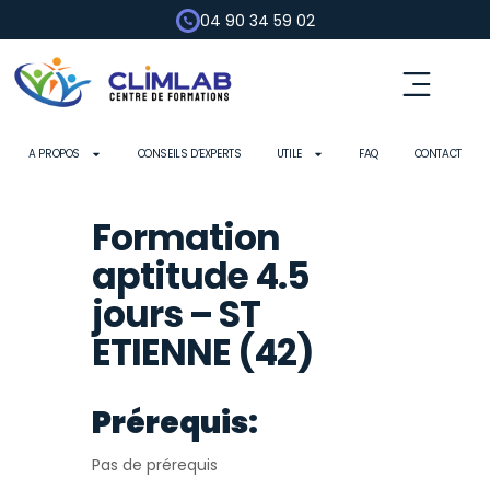
04 90 34 59 02
A PROPOS
CONSEILS D’EXPERTS
UTILE
FAQ
CONTACT
Formation
aptitude 4.5
jours – ST
ETIENNE (42)
Prérequis:
Pas de prérequis