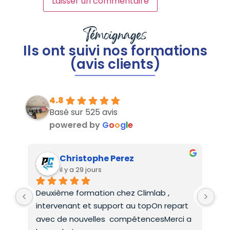
Témoignages
Ils ont suivi nos formations
(avis clients)
4.8
Basé sur 525 avis
powered by
G
o
o
g
l
e
Christophe Perez
il y a 29 jours
Deuxième formation chez Climlab , 
For
intervenant et support au topOn repart 
co
avec de nouvelles  compétencesMerci a 