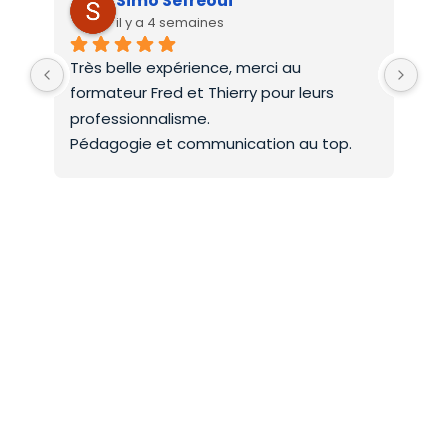
Simo Sefreoui
il y a 4 semaines
Très belle expérience, merci au 
Deu
formateur Fred et Thierry pour leurs 
int
professionnalisme.
On 
Pédagogie et communication au top.
co
Mer