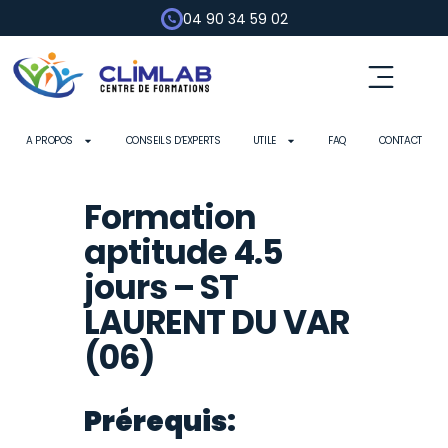
04 90 34 59 02
Fluides frigorigènes
Pompe à chaleur
Habilitation électrique
Contrôle d’outils
A PROPOS
CONSEILS D’EXPERTS
UTILE
FAQ
CONTACT
Formation
aptitude 4.5
jours – ST
LAURENT DU VAR
(06)
Prérequis: