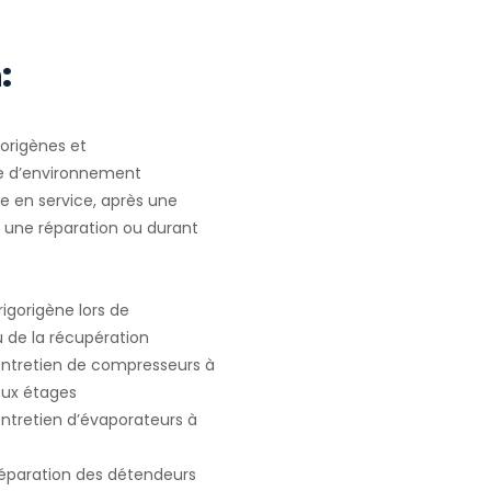
.
:
gorigènes et
e d’environnement
e en service, après une
u une réparation ou durant
igorigène lors de
ou de la récupération
 entretien de compresseurs à
deux étages
entretien d’évaporateurs à
 réparation des détendeurs