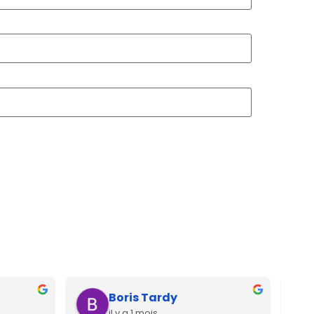
Boris Tardy
il y a 1 mois