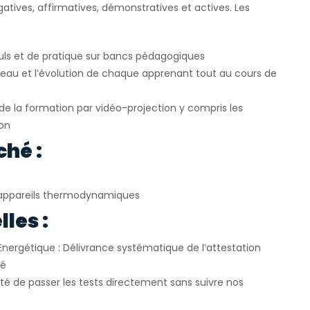
atives, affirmatives, démonstratives et actives. Les
uls et de pratique sur bancs pédagogiques
veau et l’évolution de chaque apprenant tout au cours de
e la formation par vidéo-projection y compris les
ion
ché :
appareils thermodynamiques
les :
Energétique : Délivrance systématique de l’attestation
ié
ité de passer les tests directement sans suivre nos