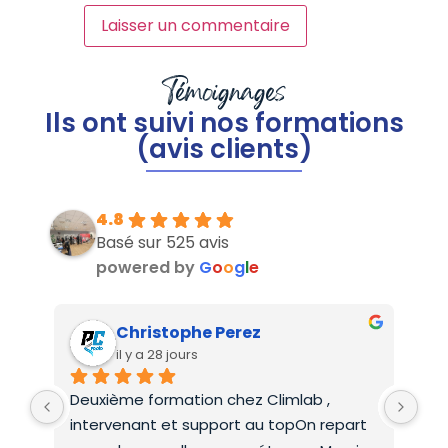
Témoignages
Ils ont suivi nos formations
(avis clients)
4.8
Basé sur 525 avis
powered by
G
o
o
g
l
e
Christophe Perez
il y a 28 jours
Deuxième formation chez Climlab , 
For
intervenant et support au topOn repart 
co