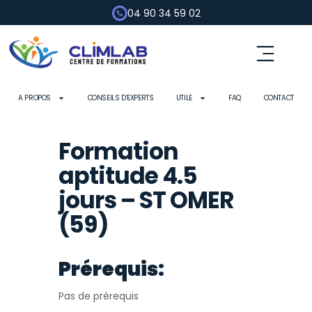
04 90 34 59 02
A PROPOS
CONSEILS D’EXPERTS
UTILE
FAQ
CONTACT
Formation
aptitude 4.5
jours – ST OMER
(59)
Prérequis:
Pas de prérequis