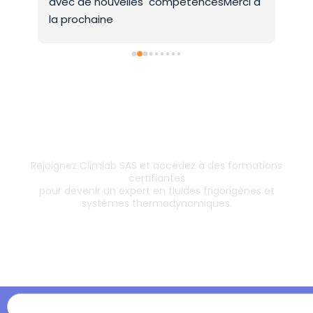
avec de nouvelles  compétencesMerci a 
la prochaine
Inscrivez-vous dès aujourd’hui !
& boostez votre carrière
Rejoignez Climlab SAS et accédez à des formations
certifiantes
pour devenir un expert en fluides frigorigènes et
systèmes thermodynamiques.
Les formations