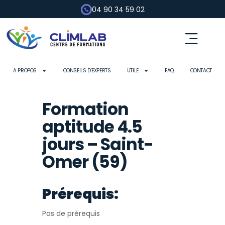
04 90 34 59 02
Fluides frigorigènes
Pompe à chaleur
Habilitation électrique
Contrôle d’outils
A PROPOS
CONSEILS D’EXPERTS
UTILE
FAQ
CONTACT
Formation
aptitude 4.5
jours – Saint-
Omer (59)
Prérequis:
Pas de prérequis