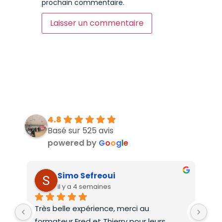
prochain commentaire.
4.8
Basé sur 525 avis
powered by
G
o
o
g
l
e
Simo Sefreoui
il y a 4 semaines
Très belle expérience, merci au 
Deu
formateur Fred et Thierry pour leurs 
int