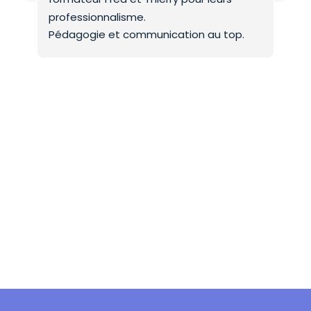
professionnalisme.
On 
Pédagogie et communication au top.
co
Mer