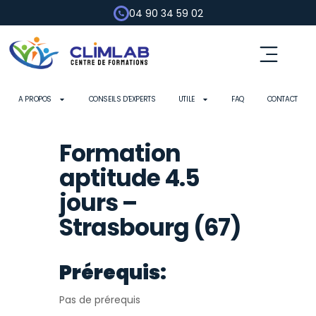
04 90 34 59 02
A PROPOS
CONSEILS D’EXPERTS
UTILE
FAQ
CONTACT
Formation
aptitude 4.5
jours –
Strasbourg (67)
Prérequis:
Pas de prérequis