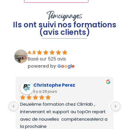
Témoignages
Ils ont suivi nos formations
(avis clients)
4.8
Basé sur 525 avis
powered by
G
o
o
g
l
e
Christophe Perez
il y a 29 jours
Deuxième formation chez Climlab , 
For
intervenant et support au topOn repart 
co
avec de nouvelles  compétencesMerci a 
la prochaine