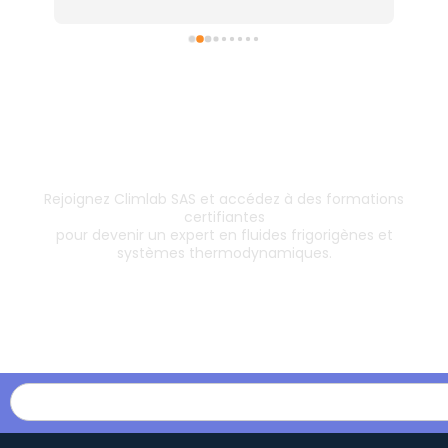
Inscrivez-vous dès aujourd’hui !
& boostez votre carrière
Rejoignez Climlab SAS et accédez à des formations
certifiantes
pour devenir un expert en fluides frigorigènes et
systèmes thermodynamiques.
Les formations