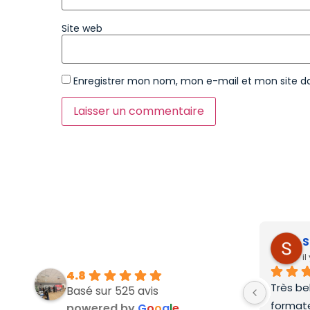
Site web
Enregistrer mon nom, mon e-mail et mon site d
S
i
4.8
Très be
Basé sur 525 avis
formate
powered by
G
o
o
g
l
e