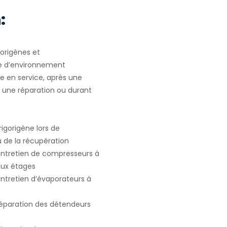
:
gorigènes et
e d’environnement
e en service, après une
u une réparation ou durant
igorigène lors de
ou de la récupération
 entretien de compresseurs à
deux étages
entretien d’évaporateurs à
 réparation des détendeurs