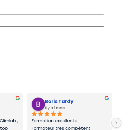
Boris Tardy
il y a 1 mois
limlab , 
Formation excellente .
Form
 top
Formateur très compétent
frig