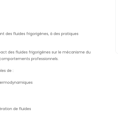
t des fluides frigorigènes, à des pratiques
pact des fluides frigorigènes sur le mécanisme du
 comportements professionnels.
les de :
s thermodynamiques
ration de fluides
.