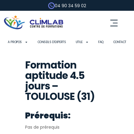
04 90 34 59 02
Fluides frigorigènes
Pompe à chaleur
Habilitation électrique
Contrôle d’outils
A PROPOS
CONSEILS D’EXPERTS
UTILE
FAQ
CONTACT
Formation
aptitude 4.5
jours –
TOULOUSE (31)
Prérequis:
Pas de prérequis