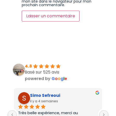
mon site dans le navigateur pour mon
prochain commentaire.
4.8
Basé sur 525 avis
powered by
G
o
o
g
l
e
Simo Sefreoui
il y a 4 semaines
Très belle expérience, merci au 
Deu