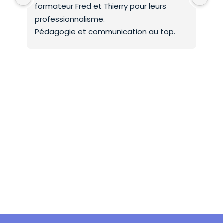
formateur Fred et Thierry pour leurs 
int
professionnalisme.
On 
Pédagogie et communication au top.
co
Mer