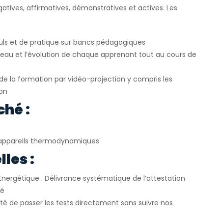
atives, affirmatives, démonstratives et actives. Les
uls et de pratique sur bancs pédagogiques
veau et l’évolution de chaque apprenant tout au cours de
e la formation par vidéo-projection y compris les
ion
ché :
appareils thermodynamiques
les :
Energétique : Délivrance systématique de l’attestation
ié
ité de passer les tests directement sans suivre nos