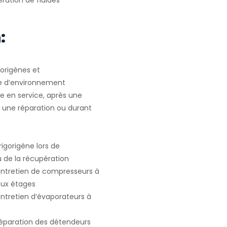
ration de fluides
.
:
gorigènes et
e d’environnement
e en service, après une
u une réparation ou durant
igorigène lors de
ou de la récupération
 entretien de compresseurs à
deux étages
entretien d’évaporateurs à
 réparation des détendeurs