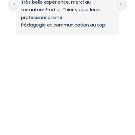
Très belle expérience, merci au 
Deu
formateur Fred et Thierry pour leurs 
int
professionnalisme.
On 
Pédagogie et communication au top.
co
Mer