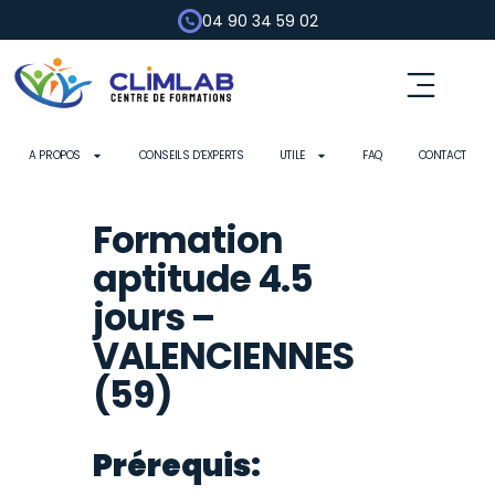
04 90 34 59 02
Fluides frigorigènes
Pompe à chaleur
Habilitation électrique
Contrôle d’outils
A PROPOS
CONSEILS D’EXPERTS
UTILE
FAQ
CONTACT
Formation
aptitude 4.5
jours –
VALENCIENNES
(59)
Prérequis: