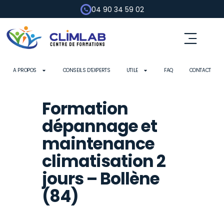
04 90 34 59 02
A PROPOS
CONSEILS D’EXPERTS
UTILE
FAQ
CONTACT
Formation
dépannage et
maintenance
climatisation 2
jours – Bollène
(84)