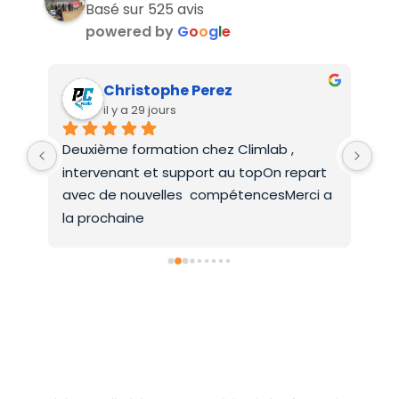
Basé sur 525 avis
powered by
G
o
o
g
l
e
Christophe Perez
il y a 29 jours
Deuxième formation chez Climlab , 
For
intervenant et support au topOn repart 
co
avec de nouvelles  compétencesMerci a 
la prochaine
Inscrivez-vous dès aujourd’hui !
& boostez votre carrière