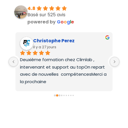
4.8
Basé sur 525 avis
powered by
G
o
o
g
l
e
Christophe Perez
il y a 27 jours
Deuxième formation chez Climlab , 
For
intervenant et support au topOn repart 
co
avec de nouvelles  compétencesMerci a 
la prochaine
Inscrivez-vous dès aujourd’hui !