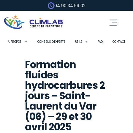
04 90 34 59 02
A PROPOS
CONSEILS D’EXPERTS
UTILE
FAQ
CONTACT
Formation
fluides
hydrocarbures 2
jours – Saint-
Laurent du Var
(06) – 29 et 30
avril 2025