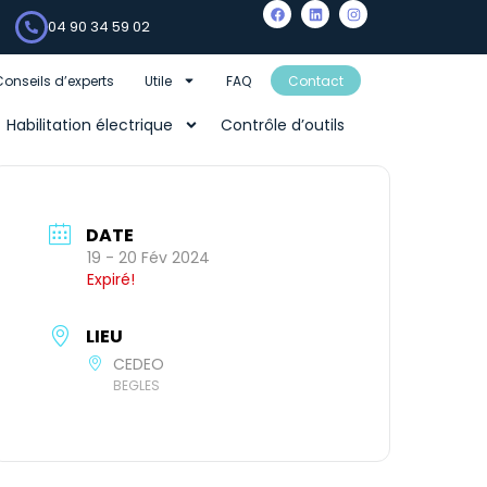
04 90 34 59 02
Conseils d’experts
Utile
FAQ
Contact
Habilitation électrique
Contrôle d’outils
DATE
19 - 20 Fév 2024
Expiré!
LIEU
CEDEO
BEGLES