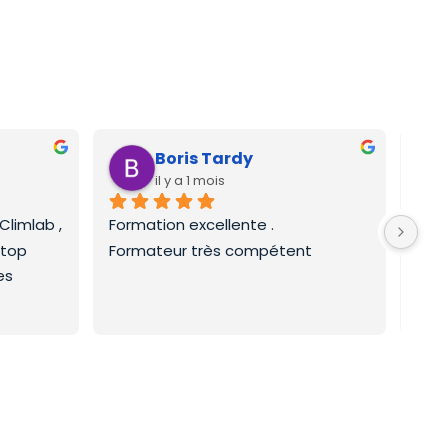
Boris Tardy
il y a 1 mois
limlab , 
Formation excellente .
Form
 top
Formateur très compétent
frig
  
enri
effi