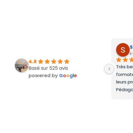
S
i
4.8
Très be
Basé sur 525 avis
formate
powered by
G
o
o
g
l
e
leurs p
Pédago
top.