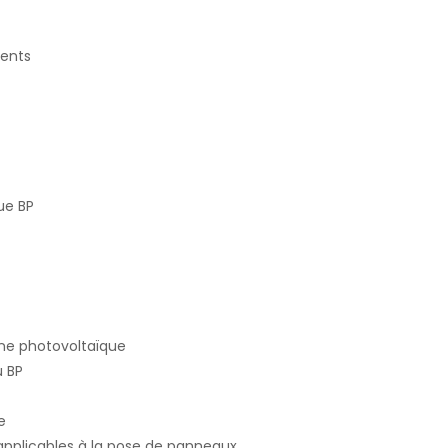
dents
que BP
ine photovoltaïque
u BP
e
pplicables à la pose de panneaux