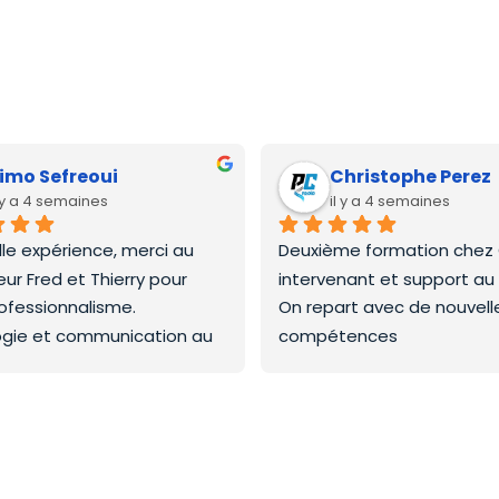
imo Sefreoui
Christophe Perez
l y a 4 semaines
il y a 4 semaines
lle expérience, merci au 
Deuxième formation chez C
ur Fred et Thierry pour 
intervenant et support au
rofessionnalisme.
On repart avec de nouvelles
gie et communication au 
compétences
Merci a la prochaine