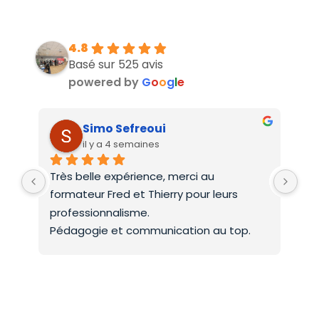
4.8
Basé sur 525 avis
powered by
G
o
o
g
l
e
Simo Sefreoui
il y a 4 semaines
Très belle expérience, merci au 
Deu
formateur Fred et Thierry pour leurs 
int
professionnalisme.
On 
Pédagogie et communication au top.
co
Mer