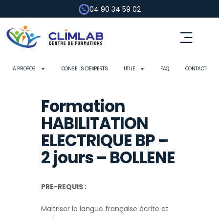
04 90 34 59 02
Fluides frigorigènes
Pompe à chaleur
Habilitation électrique
Contrôle d’outils
A PROPOS
CONSEILS D’EXPERTS
UTILE
FAQ
CONTACT
Formation
HABILITATION
ELECTRIQUE BP –
2 jours – BOLLENE
PRE-REQUIS :
Maitriser la langue française écrite et