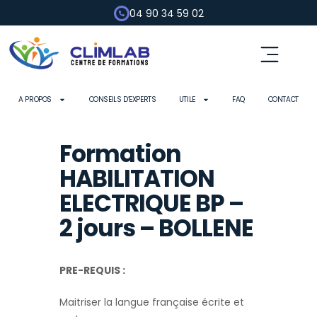
04 90 34 59 02
Fluides frigorigènes
Pompe à chaleur
Habilitation électrique
Contrôle d’outils
A PROPOS
CONSEILS D’EXPERTS
UTILE
FAQ
CONTACT
Formation
HABILITATION
ELECTRIQUE BP –
2 jours – BOLLENE
PRE-REQUIS :
Maitriser la langue française écrite et