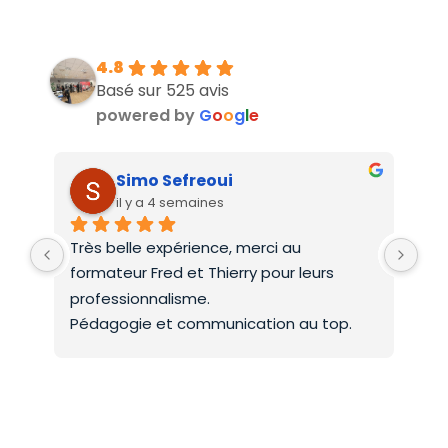
4.8
Basé sur 525 avis
powered by
G
o
o
g
l
e
Simo Sefreoui
il y a 4 semaines
Très belle expérience, merci au 
Deu
formateur Fred et Thierry pour leurs 
int
professionnalisme.
On 
Pédagogie et communication au top.
co
Mer