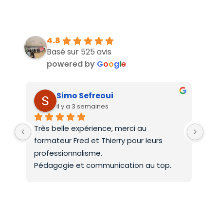
4.8
Basé sur 525 avis
powered by
G
o
o
g
l
e
Simo Sefreoui
il y a 3 semaines
Très belle expérience, merci au 
Deu
formateur Fred et Thierry pour leurs 
int
professionnalisme.
On 
Pédagogie et communication au top.
co
Mer