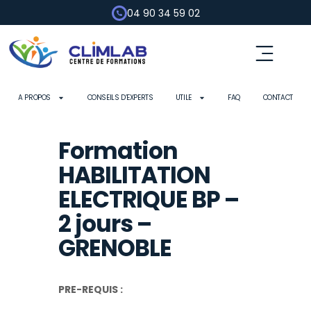
04 90 34 59 02
Fluides frigorigènes
Pompe à chaleur
Habilitation électrique
Contrôle d’outils
A PROPOS
CONSEILS D’EXPERTS
UTILE
FAQ
CONTACT
Formation
HABILITATION
ELECTRIQUE BP –
2 jours –
GRENOBLE
PRE-REQUIS :