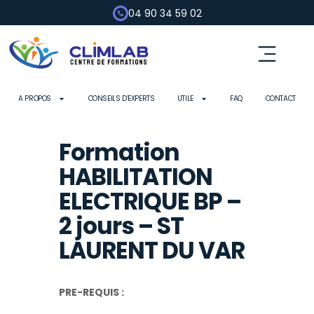
04 90 34 59 02
Fluides frigorigènes
Pompe à chaleur
Habilitation électrique
Contrôle d’outils
A PROPOS
CONSEILS D’EXPERTS
UTILE
FAQ
CONTACT
Formation
HABILITATION
ELECTRIQUE BP –
2 jours – ST
LAURENT DU VAR
PRE-REQUIS :