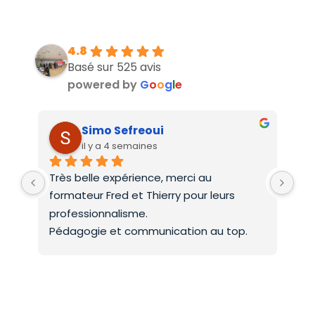
4.8
Basé sur 525 avis
powered by
G
o
o
g
l
e
Simo Sefreoui
il y a 4 semaines
Très belle expérience, merci au 
Deu
formateur Fred et Thierry pour leurs 
int
professionnalisme.
On 
Pédagogie et communication au top.
co
Mer