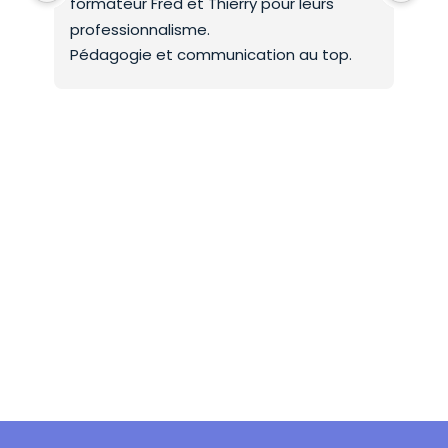
formateur Fred et Thierry pour leurs 
int
professionnalisme.
On 
Pédagogie et communication au top.
co
Mer