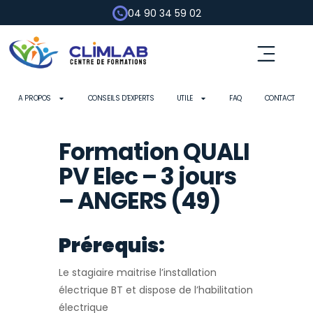
04 90 34 59 02
Fluides frigorigènes
Pompe à chaleur
Habilitation électrique
Contrôle d’outils
A PROPOS
CONSEILS D’EXPERTS
UTILE
FAQ
CONTACT
Formation QUALI
PV Elec – 3 jours
– ANGERS (49)
Prérequis:
Le stagiaire maitrise l’installation
électrique BT et dispose de l’habilitation
électrique