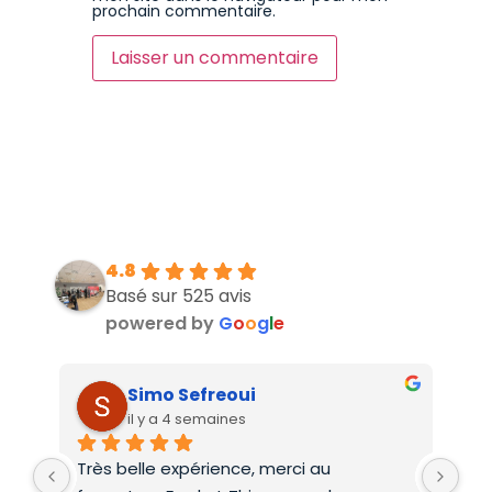
prochain commentaire.
4.8
Basé sur 525 avis
powered by
G
o
o
g
l
e
Simo Sefreoui
il y a 4 semaines
Très belle expérience, merci au 
Deu