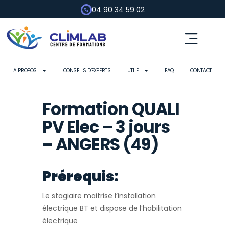
04 90 34 59 02
A PROPOS
CONSEILS D’EXPERTS
UTILE
FAQ
CONTACT
Formation QUALI
PV Elec – 3 jours
– ANGERS (49)
Prérequis:
Le stagiaire maitrise l’installation
électrique BT et dispose de l’habilitation
électrique