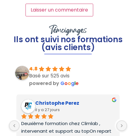
Témoignages
Ils ont suivi nos formations
(avis clients)
4.8
Basé sur 525 avis
powered by
G
o
o
g
l
e
Christophe Perez
il y a 27 jours
Deuxième formation chez Climlab , 
For
intervenant et support au topOn repart 
co