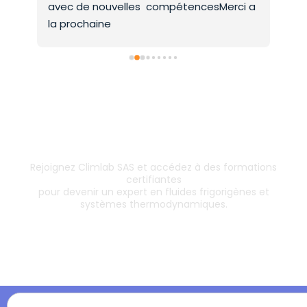
avec de nouvelles  compétencesMerci a 
la prochaine
Inscrivez-vous dès aujourd’hui !
& boostez votre carrière
Rejoignez Climlab SAS et accédez à des formations
certifiantes
pour devenir un expert en fluides frigorigènes et
systèmes thermodynamiques.
Les formations