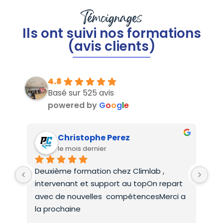
Témoignages
Ils ont suivi nos formations
(avis clients)
4.8
Basé sur 525 avis
powered by
G
o
o
g
l
e
Christophe Perez
le mois dernier
Deuxième formation chez Climlab , 
For
intervenant et support au topOn repart 
co
avec de nouvelles  compétencesMerci a 
la prochaine