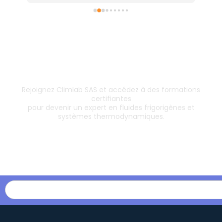
Inscrivez-vous dès aujourd’hui !
& boostez votre carrière
Rejoignez Climlab SAS et accédez à des formations
certifiantes
pour devenir un expert en fluides frigorigènes et
systèmes thermodynamiques.
Les formations