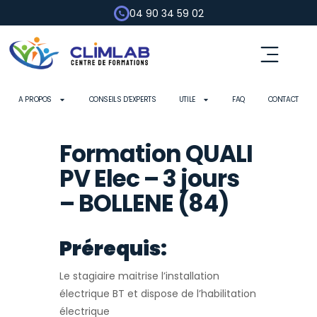
04 90 34 59 02
A PROPOS
CONSEILS D’EXPERTS
UTILE
FAQ
CONTACT
Formation QUALI
PV Elec – 3 jours
– BOLLENE (84)
Prérequis:
Le stagiaire maitrise l’installation
électrique BT et dispose de l’habilitation
électrique