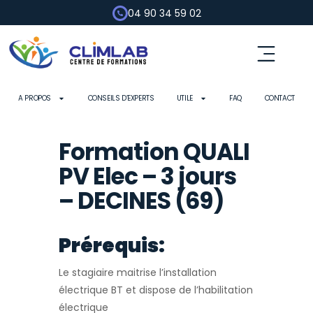
04 90 34 59 02
Fluides frigorigènes
Pompe à chaleur
Habilitation électrique
Contrôle d’outils
A PROPOS
CONSEILS D’EXPERTS
UTILE
FAQ
CONTACT
Formation QUALI
PV Elec – 3 jours
– DECINES (69)
Prérequis:
Le stagiaire maitrise l’installation
électrique BT et dispose de l’habilitation
électrique