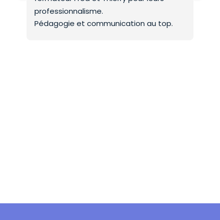
professionnalisme.
On 
Pédagogie et communication au top.
co
Mer