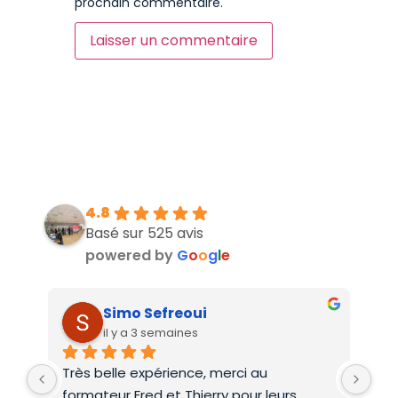
prochain commentaire.
4.8
Basé sur 525 avis
powered by
G
o
o
g
l
e
Simo Sefreoui
il y a 3 semaines
Très belle expérience, merci au 
Deu
formateur Fred et Thierry pour leurs 
int