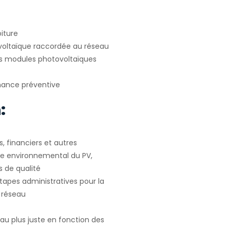
oiture
ovoltaïque raccordée au réseau
es modules photovoltaïques
enance préventive
:
s, financiers et autres
xte environnemental du PV,
s de qualité
étapes administratives pour la
 réseau
au plus juste en fonction des