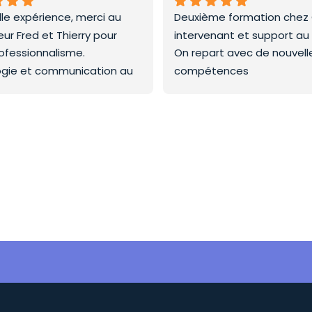
lle expérience, merci au 
Deuxième formation chez C
ur Fred et Thierry pour 
intervenant et support au
rofessionnalisme.
On repart avec de nouvelles
gie et communication au 
compétences
Merci a la prochaine