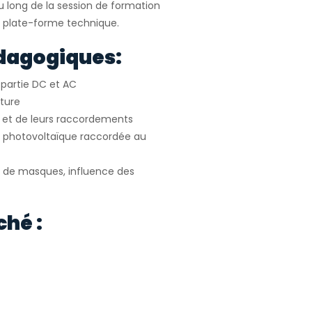
u long de la session de formation
ur plate-forme technique.
dagogiques:
s partie DC et AC
iture
s et de leurs raccordements
ion photovoltaïque raccordée au
é de masques, influence des
ché :