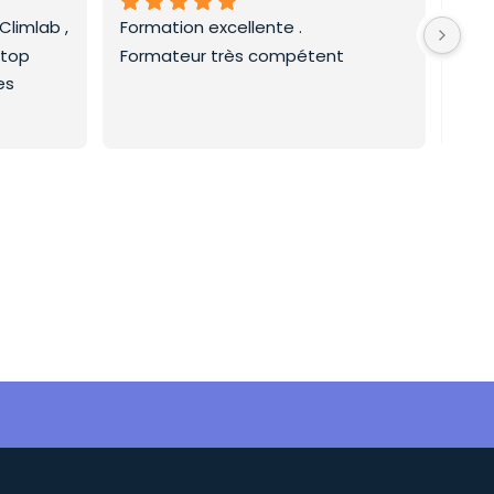
limlab , 
Formation excellente .
Form
 top
Formateur très compétent
frig
  
enri
effi