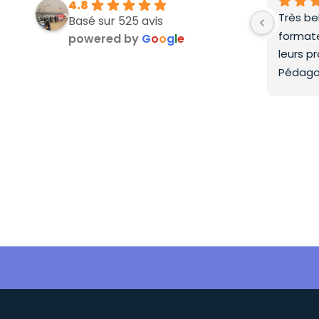
4.8
Très be
Basé sur 525 avis
formate
powered by
G
o
o
g
l
e
leurs p
Pédago
top.