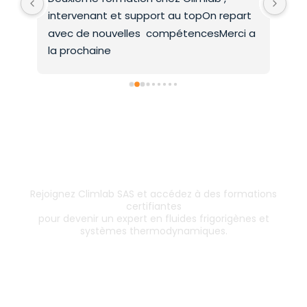
intervenant et support au topOn repart 
co
avec de nouvelles  compétencesMerci a 
la prochaine
Inscrivez-vous dès aujourd’hui !
& boostez votre carrière
Rejoignez Climlab SAS et accédez à des formations
certifiantes
pour devenir un expert en fluides frigorigènes et
systèmes thermodynamiques.
Les formations