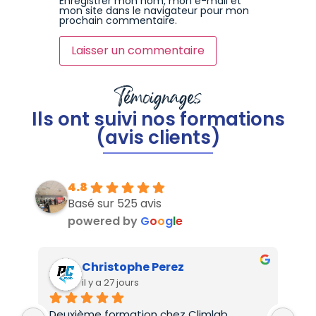
Enregistrer mon nom, mon e-mail et
mon site dans le navigateur pour mon
prochain commentaire.
Témoignages
Ils ont suivi nos formations
(avis clients)
4.8
Basé sur 525 avis
powered by
G
o
o
g
l
e
Christophe Perez
il y a 27 jours
Deuxième formation chez Climlab , 
For