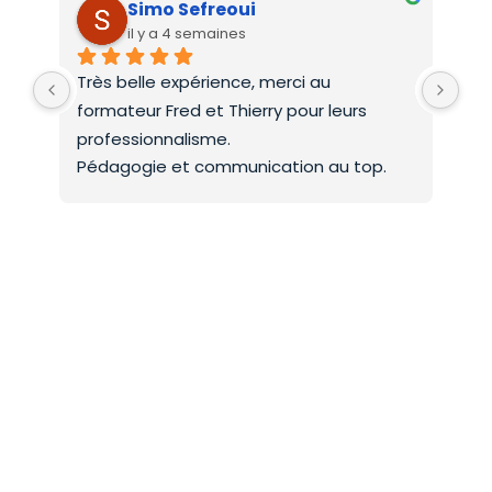
Simo Sefreoui
il y a 4 semaines
Très belle expérience, merci au 
Deu
formateur Fred et Thierry pour leurs 
int
professionnalisme.
On 
Pédagogie et communication au top.
co
Mer