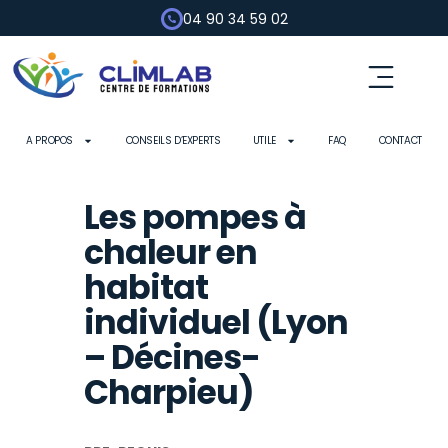
04 90 34 59 02
Fluides frigorigènes
Pompe à chaleur
Habilitation électrique
Contrôle d’outils
A PROPOS
CONSEILS D’EXPERTS
UTILE
FAQ
CONTACT
Les pompes à
chaleur en
habitat
individuel (Lyon
– Décines-
Charpieu)