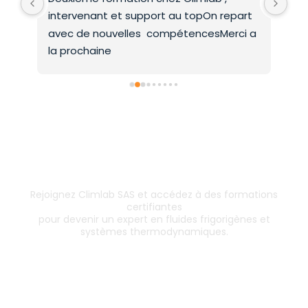
intervenant et support au topOn repart 
co
avec de nouvelles  compétencesMerci a 
la prochaine
Inscrivez-vous dès aujourd’hui !
& boostez votre carrière
Rejoignez Climlab SAS et accédez à des formations
certifiantes
pour devenir un expert en fluides frigorigènes et
systèmes thermodynamiques.
Les formations