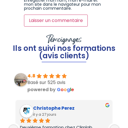
Enregistrer mon nom, mon e-mail et
mon site dans le navigateur pour mon
prochain commentaire.
Témoignages
Ils ont suivi nos formations
(avis clients)
4.8
Basé sur 525 avis
powered by
G
o
o
g
l
e
Christophe Perez
il y a 27 jours
Deuxième formation chez Climlab , 
For