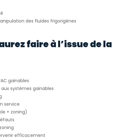
té
manipulation des fluides frigorigènes
urez faire à l’issue de la
PAC gainables
res aux systèmes gainables
g
n service
le + zoning)
défauts
 zoning
ervenir efficacement