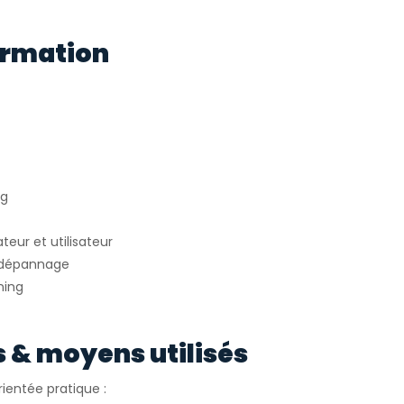
formation
ng
teur et utilisateur
t dépannage
ning
& moyens utilisés
ientée pratique :