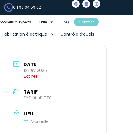
04 90 34 59 02
Conseils d’experts
Utile
FAQ
Contact
Habilitation électrique
Contrôle d’outils
DATE
12 Fév 2026
Expiré!
TARIF
950.00 € TTC
LIEU
Marseille