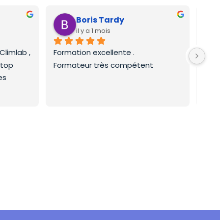
Boris Tardy
il y a 1 mois
limlab , 
Formation excellente .
Form
 top
Formateur très compétent
frig
  
enri
effi