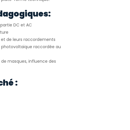
dagogiques:
s partie DC et AC
iture
s et de leurs raccordements
ion photovoltaïque raccordée au
é de masques, influence des
ché :