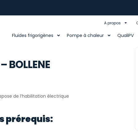
A propos
Fluides frigorigènes
Pompe à chaleur
QualiPV
s – BOLLENE
ispose de l’habilitation électrique
s prérequis: