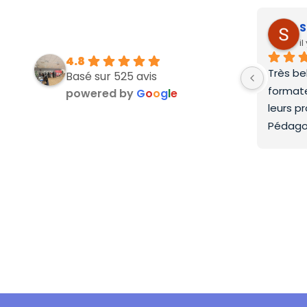
S
i
4.8
Très be
Basé sur 525 avis
formate
powered by
G
o
o
g
l
e
leurs p
Pédago
top.