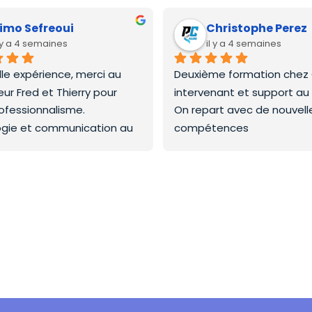
imo Sefreoui
Christophe Perez
l y a 4 semaines
il y a 4 semaines
lle expérience, merci au 
Deuxième formation chez C
ur Fred et Thierry pour 
intervenant et support au
rofessionnalisme.
On repart avec de nouvelles
gie et communication au 
compétences
Merci a la prochaine