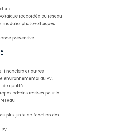
oiture
ovoltaïque raccordée au réseau
es modules photovoltaïques
enance préventive
:
s, financiers et autres
xte environnemental du PV,
s de qualité
étapes administratives pour la
 réseau
au plus juste en fonction des
e PV