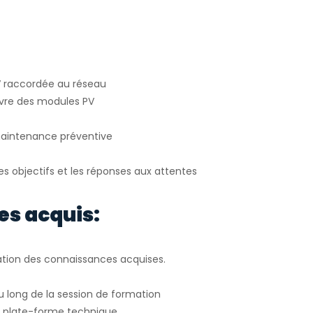
PV raccordée au réseau
uvre des modules PV
 maintenance préventive
des objectifs et les réponses aux attentes
es acquis:
idation des connaissances acquises.
u long de la session de formation
ur plate-forme technique.