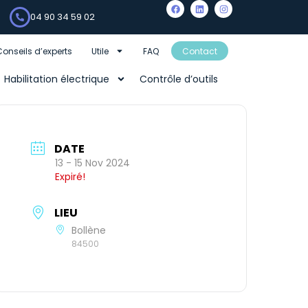
04 90 34 59 02
Conseils d’experts
Utile
FAQ
Contact
Habilitation électrique
Contrôle d’outils
DATE
13 - 15 Nov 2024
Expiré!
LIEU
Bollène
84500