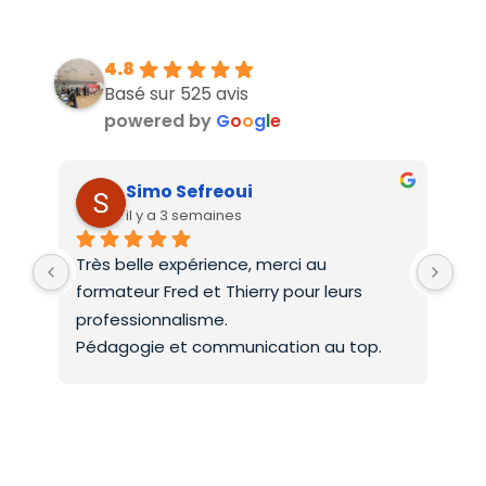
4.8
Basé sur 525 avis
powered by
G
o
o
g
l
e
Simo Sefreoui
il y a 3 semaines
Très belle expérience, merci au 
Deu
formateur Fred et Thierry pour leurs 
int
professionnalisme.
On 
Pédagogie et communication au top.
co
Mer