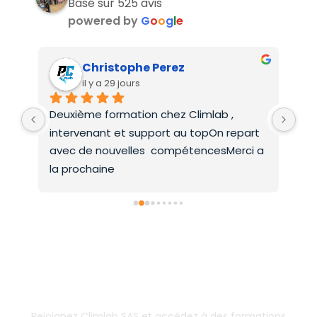
Basé sur 525 avis
powered by
G
o
o
g
l
e
Christophe Perez
il y a 29 jours
Deuxième formation chez Climlab , 
For
intervenant et support au topOn repart 
co
avec de nouvelles  compétencesMerci a 
la prochaine
Inscrivez-vous dès aujourd’hui !
& boostez votre carrière
Rejoignez Climlab SAS et accédez à des formations