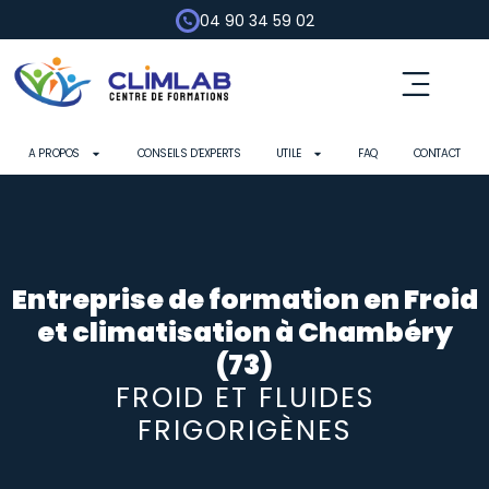
04 90 34 59 02
Fluides frigorigènes
Pompe à chaleur
Habilitation électrique
Contrôle d’outils
A PROPOS
CONSEILS D’EXPERTS
UTILE
FAQ
CONTACT
Entreprise de formation en Froid
et climatisation à Chambéry
(73)
FROID ET FLUIDES
FRIGORIGÈNES