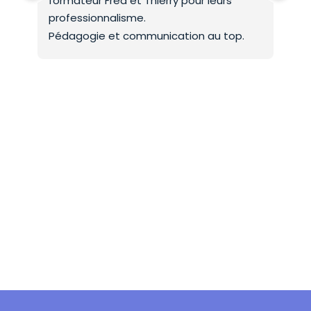
professionnalisme.
On 
Pédagogie et communication au top.
co
Mer