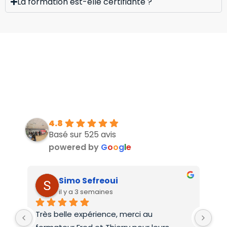
La formation est-elle certifiante ?
4.8
Basé sur 525 avis
powered by
G
o
o
g
l
e
Simo Sefreoui
il y a 3 semaines
Très belle expérience, merci au 
Deu
formateur Fred et Thierry pour leurs 
int