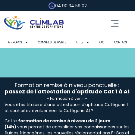
04 90 34 59 02
Fluides frigorigènes
Pompe à chaleur
Habilitation électrique
Contrôle d’outils
A PROPOS
CONSEILS D’EXPERTS
UTILE
FAQ
CONTACT
Formation remise à niveau ponctuelle :
passez de l'attestation d'aptitude Cat 1 à A1
- Formation à venir -
Vous êtes titulaire d’une attestation d’aptitude Catégorie I
et souhaitez évoluer vers la Catégorie A1 ?
Cette
formation de remise à niveau de 2 jours
(14h)
vous permet de consolider vos connaissances sur les
fluides frigorigènes, les nouvelles réglementations F-Gas et