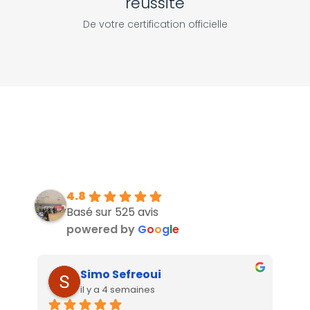
réussite
De votre certification officielle
4.8
Basé sur 525 avis
powered by
G
o
o
g
l
e
Simo Sefreoui
il y a 4 semaines