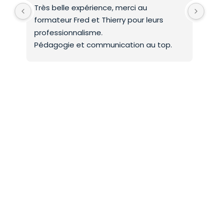
Très belle expérience, merci au 
Deu
formateur Fred et Thierry pour leurs 
int
professionnalisme.
On 
Pédagogie et communication au top.
co
Mer