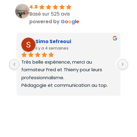
4.8
Basé sur 525 avis
powered by
G
o
o
g
l
e
Simo Sefreoui
il y a 4 semaines
Très belle expérience, merci au 
Deu
formateur Fred et Thierry pour leurs 
int
professionnalisme.
On 
Pédagogie et communication au top.
co
Mer